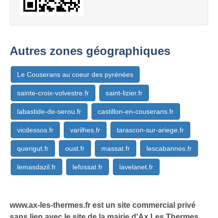
Autres zones géographiques
Le Couserans au coeur des pyrénées
sainte-croix-volvestre.fr
saint-lizier.fr
labastide-de-serou.fr
castillon-en-couserans.fr
vicdessos.fr
varilhes.fr
tarascon-sur-ariege.fr
querigut.fr
oust.fr
massat.fr
lescabannes.fr
lemasdazil.fr
lefossat.fr
lavelanet.fr
www.ax-les-thermes.fr est un site commercial privé
sans lien avec le site de la mairie d'Ax Les Thermes