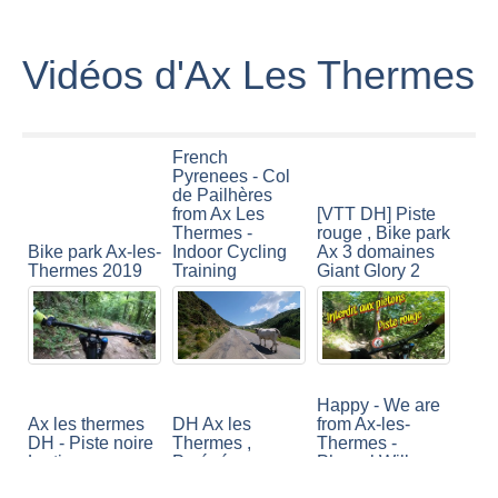
Vidéos d'Ax Les Thermes
French
Pyrenees - Col
de Pailhères
from Ax Les
[VTT DH] Piste
Thermes -
rouge , Bike park
Indoor Cycling
Bike park Ax-les-
Ax 3 domaines
Training
Thermes 2019
Giant Glory 2
Happy - We are
Ax les thermes
DH Ax les
from Ax-les-
DH - Piste noire
Thermes ,
Thermes -
Lartigue
Pyrénées
Pharrel Will