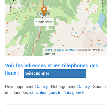
Elémentaire
Leaflet
| ©
OpenStreetMap
contributors, Points ©
2012 LINZ
Voir les adresses et les téléphones des
lieux :
Développement:
Dataxy
- Hébergement:
Dataxy
- Source
des données:
education.gouv.fr
-
data.gouv.fr