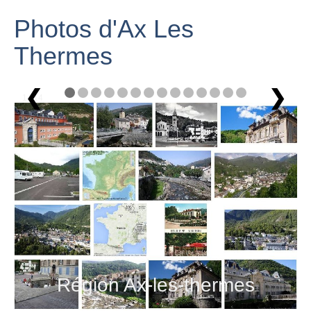
Photos d'Ax Les
Thermes
❮
❯
1 / 14
Région Ax-les-thermes